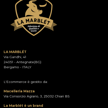
opzioni
possono
possono
essere
essere
scelte
scelte
nella
nella
pagina
pagina
del
del
prodotto
prodotto
LA MARBLÉT
Via Gandhi, 41
24051 - Antegnate(BG)
Bergamo - ITALY
L'Ecommerce è gestito da:
Macelleria Mazza
Via Consorzio Agrario, 3, 25032 Chiari BS
La Marblét è un brand