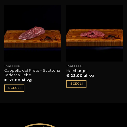
TAGLI BBQ
TAGLI BBQ
Cappello del Prete – Scottona
Hamburger
Tedesca Hebe
€ 22.00 al kg
€ 32.00 al kg
SCEGLI
SCEGLI
Questo
Questo
prodotto
prodotto
ha
ha
più
più
varianti.
varianti.
Le
Le
opzioni