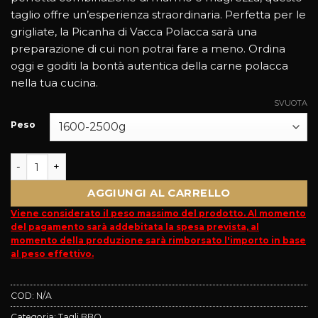
taglio offre un’esperienza straordinaria. Perfetta per le
grigliate, la Picanha di Vacca Polacca sarà una
preparazione di cui non potrai fare a meno. Ordina
oggi e goditi la bontà autentica della carne polacca
nella tua cucina.
SVUOTA
Peso
Picanha - Vacca Polacca Thetis quantità
AGGIUNGI AL CARRELLO
Viene considerato il peso massimo del prodotto. Al momento
del pagamento sarà addebitata la spesa prevista, al
momento della produzione sarà rimborsato l'importo in base
al peso effettivo.
COD:
N/A
Categoria:
Tagli BBQ